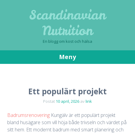
Scandinavian
Nutrition
En blogg om kost och hälsa
Meny
Gå
till
innehåll
Ett populärt projekt
Postat
10 april, 2026
av
link
Badrumsrenovering
Kungälv är ett populärt projekt
bland husägare som vill höja både trivseln och värdet på
sitt hem. Ett modernt badrum med smart planering och