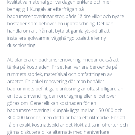
kvalitativa material gör vardagen enklare och mer
behaglig. I Kungälv är efterfrågan på
badrumsrenoveringar stor, både i äldre villor och nyare
bostäder som behöver en uppfräschning. Det kan
handla om allt från att byta ut gamla ytskikt till att
installera golvvärme, vägghängd toalett eller ny
duschlösning.
Att planera en badrumsrenovering innebär också att
tänka på kostnaden. Priset kan variera beroende på
rummets storlek, materialval och omfattningen av
arbetet. En enkel renovering där man behåller
badrummets befintliga planlösning är oftast billigare än
en totalomvandling där rördragning eller el behöver
göras om. Generellt kan kostnaden för en
badrumsrenovering i Kungälv ligga mellan 150 000 och
300 000 kronor, men detta är bara ett riktmärke. För att
få en exakt kostnadsbild är det klokt att ta in offerter och
gärna diskutera olika alternativ med hantverkare.