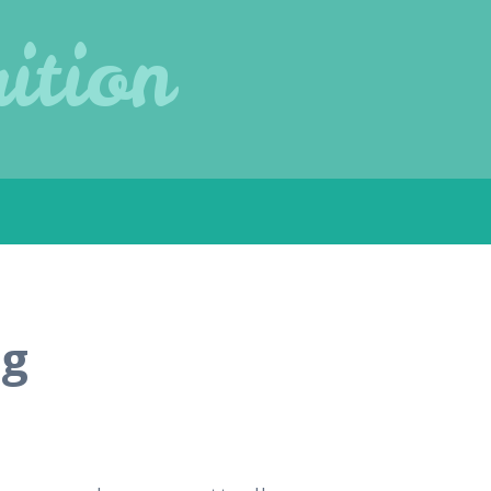
ition
ng