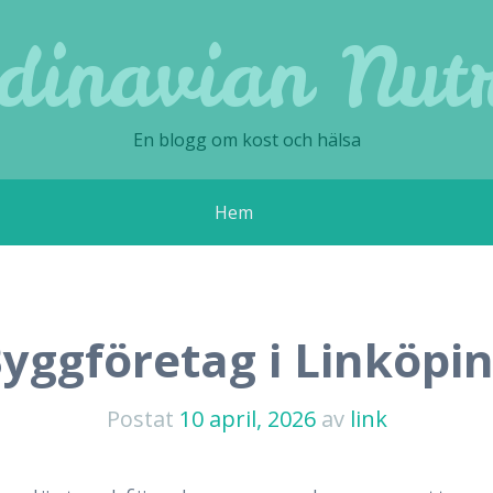
dinavian Nutr
En blogg om kost och hälsa
Hem
yggföretag i Linköpi
Postat
10 april, 2026
av
link