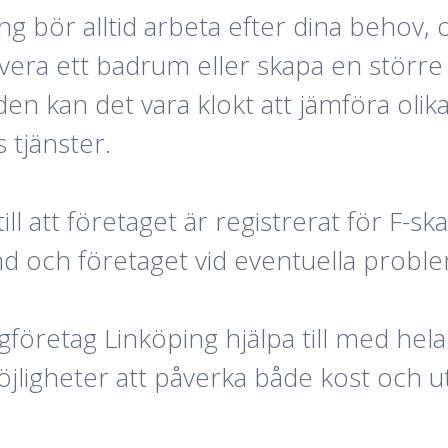
ing bör alltid arbeta efter dina behov
novera ett badrum eller skapa en störr
den kan det vara klokt att jämföra oli
 tjänster.
ill att företaget är registrerat för F-ska
d och företaget vid eventuella probl
öretag Linköping hjälpa till med hela p
möjligheter att påverka både kost och 